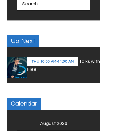
Search
for:
Up Next
Talks with
THU
10:00 AM
-
11:00 AM
Flee
Calendar
August 2026