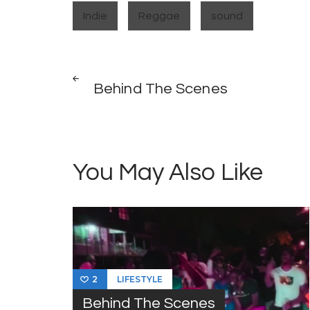
Indie
Reggae
sound
Post
PREV
POST
Behind The Scenes
navigation
You May Also Like
LIFESTYLE
2
Behind The Scenes