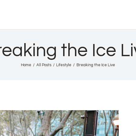
Home
Shows
HURRICANE INTL
Gallery
eaking the Ice L
Book Us
Home
All Posts
Lifestyle
Breaking the Ice Live
Shop
The Team
About