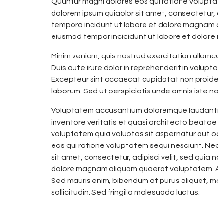
Quuntur magni dolores eos qui ratione volupta
dolorem ipsum quiaolor sit amet, consectetur, 
tempora incidunt ut labore et dolore magnam do
eiusmod tempor incididunt ut labore et dolore
Minim veniam, quis nostrud exercitation ullamc
Duis aute irure dolor in reprehenderit in voluptat
Excepteur sint occaecat cupidatat non proident,
laborum. Sed ut perspiciatis unde omnis iste nat
Voluptatem accusantium doloremque laudantiu
inventore veritatis et quasi architecto beatae
voluptatem quia voluptas sit aspernatur aut o
eos qui ratione voluptatem sequi nesciunt. Ne
sit amet, consectetur, adipisci velit, sed qui
dolore magnam aliquam quaerat voluptatem. Al
Sed mauris enim, bibendum at purus aliquet, ma
sollicitudin. Sed fringilla malesuada luctus.