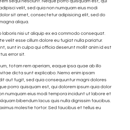
tem sequi nesciunt. Neque porro quisquam est, qui
adipisci velit, sed quia non numquam eius modi
lor sit amet, consectetur adipisicing elit, sed do
 magna aliqua.
o laboris nisi ut aliquip ex ea commodo consequat.
e velit esse cillum dolore eu fugiat nulla pariatur.
 sunt in culpa qui officia deserunt mollit anim id est
us error sit.
m, totam rem aperiam, eaque ipsa quae ab illo
 vitae dicta sunt explicabo. Nemo enim ipsam
dit aut fugit, sed quia consequuntur magni dolores
que porro quisquam est, qui dolorem ipsum quia dolor
a non numquam eius modi tempora incidunt ut labore et
iquam bibendum lacus quis nulla dignissim faucibus.
ximus molestie tortor. Sed faucibus et tellus eu