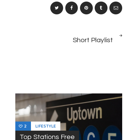
NEXT
Short Playlist
POST
LIFESTYLE
2
Top Stations Free