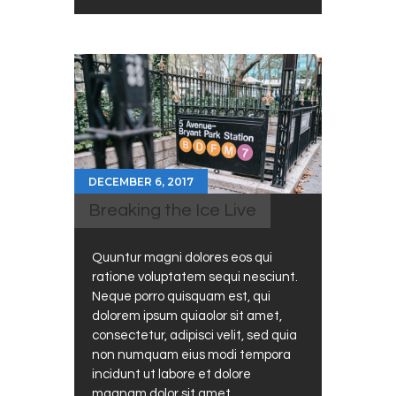
DECEMBER 6, 2017
Breaking the Ice Live
Quuntur magni dolores eos qui
ratione voluptatem sequi nesciunt.
Neque porro quisquam est, qui
dolorem ipsum quiaolor sit amet,
consectetur, adipisci velit, sed quia
non numquam eius modi tempora
incidunt ut labore et dolore
magnam dolor sit amet,