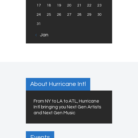
17
18
19
20
21
22
23
24
25
26
27
28
29
30
31
« Jan
About Hurricane Intl
From NY to LA to ATL, Hurricane
Intl bringing you Next Gen Artists
and Next Gen Music
Events