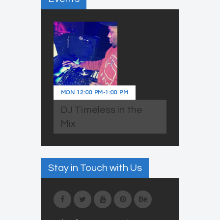
MON
12:00 PM
-
1:00 PM
DJ Timeless in the
Mix
Stay in Touch with Us