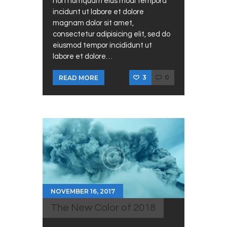
non numquam eius modi tempora
incidunt ut labore et dolore
magnam dolor sit amet,
consectetur adipisicing elit, sed do
eiusmod tempor incididunt ut
labore et dolore…
3
0
READ MORE
NOVEMBER 16, 2017
The New Color of 2018