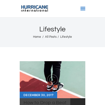
HURRICANE INTL
Lifestyle
Home
Home
All Posts
Lifestyle
Shows
Gallery
Book Us
Shop
The Team
About
DECEMBER 30, 2017
How to Drop a Beat