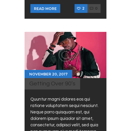
2
0
READ MORE
NOVEMBER 20, 2017
Getting Over 90’s
Quuntur magni dolores eos qui
ratione voluptatem sequi nesciunt.
Neque porro quisquam est, qui
dolorem ipsum quiaolor sit amet,
consectetur, adipisci velit, sed quia