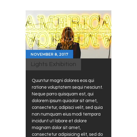
NOVEMBER 8, 2017
Lights Exhibition
Quuntur magni dolores eos qui
ratione voluptatem sequi nesciunt.
Neque porro quisquam est, qui
dolorem ipsum quiaolor sit amet,
consectetur, adipisci velit, sed quia
non numquam eius modi tempora
incidunt ut labore et dolore
magnam dolor sit amet,
consectetur adipisicing elit, sed do