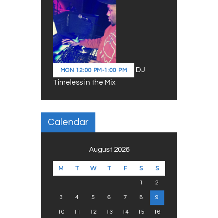
DJ
MON
12:00 PM
-
1:00 PM
Timeless in the Mix
Calendar
August 2026
M
T
W
T
F
S
S
1
2
3
4
5
6
7
8
9
10
11
12
13
14
15
16