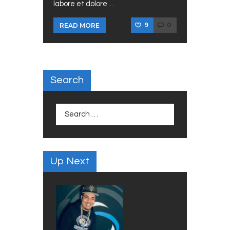
labore et dolore…
9
0
READ MORE
Search
Search
for:
Up Next