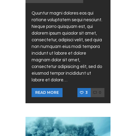
Quuntur magni dolores eos qui
ratione voluptatem sequi nesciunt.
Neque porro quisquam est, qui
dolorem ipsum quiaolor sit amet,
consectetur, adipisci velit, sed quia
non numquam eius modi tempora
incidunt ut labore et dolore
magnam dolor sit amet,
consectetur adipisicing elit, sed do
eiusmod tempor incididunt ut
labore et dolore…
3
0
READ MORE