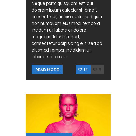
Neque porro quisquam est, qui
dolorem ipsum quiaolor sit amet,
consectetur, adipisci velit, sed quia
non numquam eius modi tempora
incidunt ut labore et dolore
magnam dolor sit amet,
consectetur adipisicing elit, sed do
eiusmod tempor incididunt ut
labore et dolore…
14
0
READ MORE