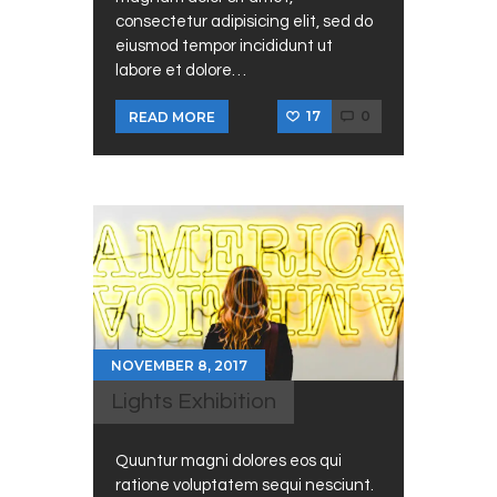
consectetur adipisicing elit, sed do
eiusmod tempor incididunt ut
labore et dolore…
17
0
READ MORE
NOVEMBER 8, 2017
Lights Exhibition
Quuntur magni dolores eos qui
ratione voluptatem sequi nesciunt.