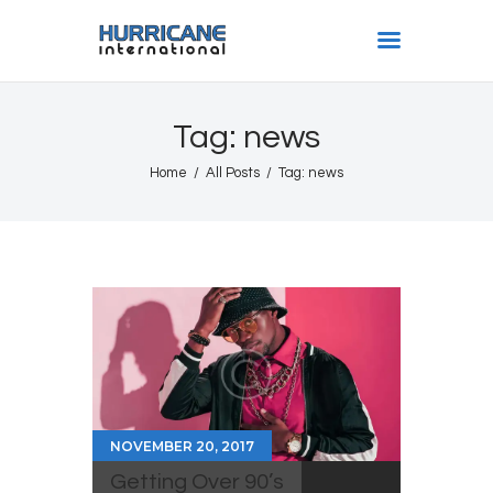
HURRICANE INTL
Tag: news
Home
Home
All Posts
Tag: news
Shows
Gallery
Book Us
Shop
The Team
About
NOVEMBER 20, 2017
Getting Over 90’s