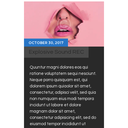
OCTOBER 30, 2017
Explosive Sound REC
Quuntur magni dolores eos qui
ratione voluptatem sequi nesciunt.
Neque porro quisquam est, qui
dolorem ipsum quiaolor sit amet,
consectetur, adipisci velit, sed quia
non numquam eius modi tempora
incidunt ut labore et dolore
magnam dolor sit amet,
consectetur adipisicing elit, sed do
eiusmod tempor incididunt ut