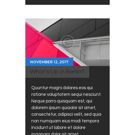
NOVEMBER 12, 2017
What’s Up in Berlin?
Quuntur magni dolores eos qui
ratione voluptatem sequi nesciunt.
Neque porro quisquam est, qui
dolorem ipsum quiaolor sit amet,
consectetur, adipisci velit, sed quia
non numquam eius modi tempora
incidunt ut labore et dolore
magnam dolor sit amet,