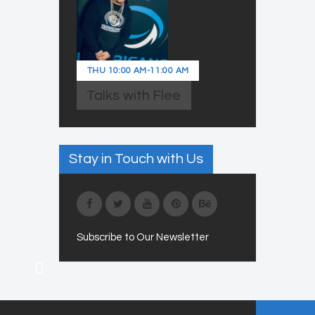
THU
10:00 AM
-
11:00 AM
Talks with Flee
Stay in Touch with Us
Subscribe to Our Newsletter