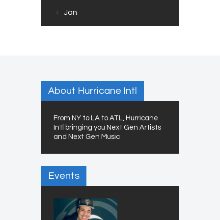
« Jan
About Hurricane Intl
From NY to LA to ATL, Hurricane
Intl bringing you Next Gen Artists
and Next Gen Music
Events